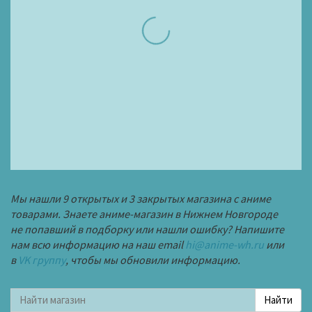
Мы нашли 9 открытых и 3 закрытых магазина с аниме
товарами. Знаете аниме-магазин в Нижнем Новгороде
не попавший в подборку или нашли ошибку? Напишите
нам всю информацию на наш email
hi@anime-wh.ru
или
в
VK группу
, чтобы мы обновили информацию.