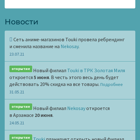
Новости
Сеть аниме-магазинов Touki провела ребрендинг
и сменила название на
Nekosay
.
23.07.21
открытие
Новый филиал
Touki в ТРК Золотая Миля
откроется
5 июня
. В честь этого весь день будет
действовать 20% скидка на все товары.
Подробнее
31.05.21
открытие
Новый филиал
Nekosay
откроется
в Арзамасе
20 июня
.
24.05.21
открытие
Touki
планирует открыть новый филиал