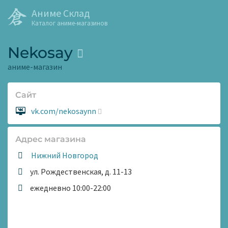
Аниме Склад
Каталог аниме-магазинов
Nekosay
аниме-магазин
Сайт
Сайт:
vk.com/nekosaynn
Адрес магазина
Нижний Новгород
ул. Рождественская, д. 11-13
Время
ежедневно 10:00-22:00
работы: