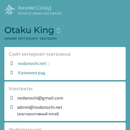
Аниме Склад
Каталог аниме-магазинов
Otaku King
аниме интернет-магазин
Сайт интернет-магазина
Сайт:
nodanoshi.net
Адрес:
Калининград
Контакты
nodanoshi@gmail.com
admin@nodanoshi.net
(альтернативный email)
Информация