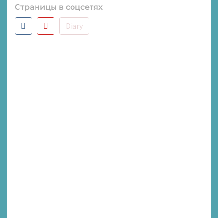
Страницы в соцсетях
Diary