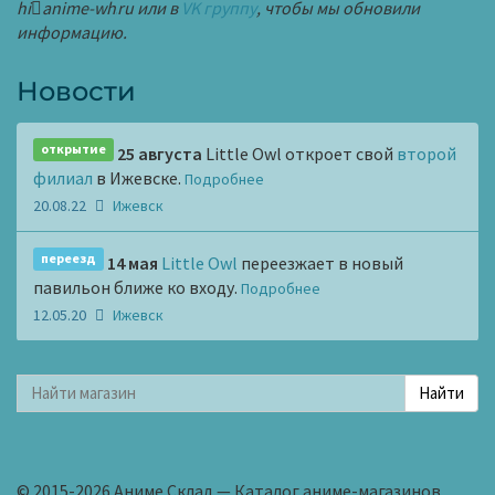
hi
anime-wh
ru
или в
VK группу
, чтобы мы обновили
информацию.
Новости
открытие
25 августа
Little Owl откроет свой
второй
филиал
в Ижевске.
Подробнее
20.08.22
Ижевск
переезд
14 мая
Little Owl
переезжает в новый
павильон ближе ко входу.
Подробнее
12.05.20
Ижевск
© 2015-2026 Аниме Склад — Каталог аниме-магазинов.