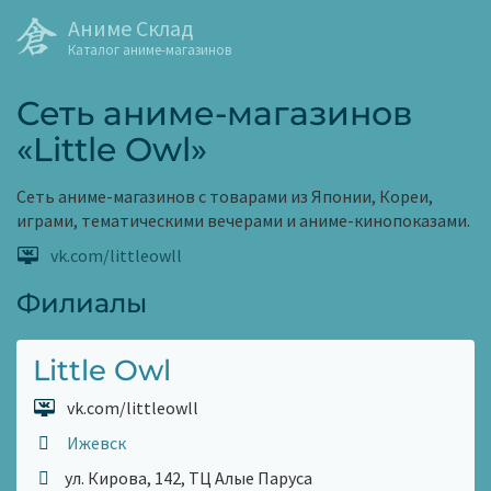
Аниме Склад
Каталог аниме-магазинов
Сеть аниме-магазинов
«Little Owl»
Сеть аниме-магазинов с товарами из Японии, Кореи,
играми, тематическими вечерами и аниме-кинопоказами.
vk.com/littleowll
Филиалы
Little Owl
vk.com/littleowll
Ижевск
ул. Кирова, 142, ТЦ Алые Паруса