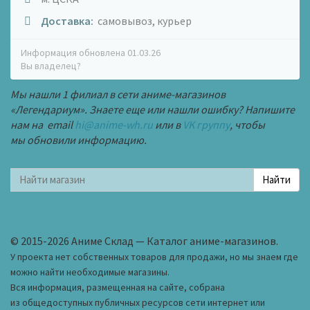
Доставка:
самовывоз, курьер
Информация обновлена 01.03.26
Вы владелец?
Мы нашли 1 филиал в сети аниме-магазинов
«Легендариум». Знаете еще или нашли ошибку? Напишите
нам на email
hi@anime-wh.ru
или в
VK группу
, чтобы
мы обновили информацию.
© 2015-2026 Аниме Склад — Каталог аниме-магазинов.
У проекта нет собственных товаров для продажи, но мы знаем где
можно найти необходимые магазины.
Вся информация, размещенная на сайте, собрана
из общедоступных публичных ресурсов сети интернет или