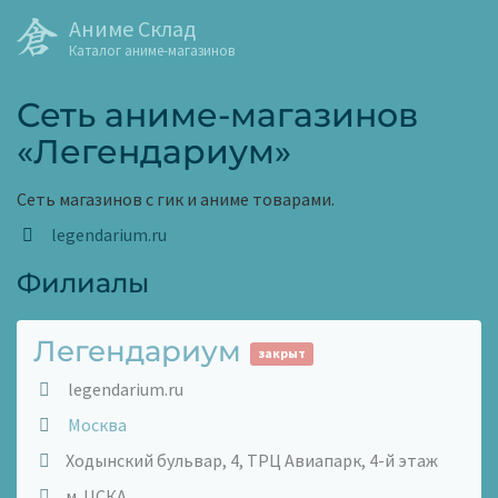
Аниме Склад
Каталог аниме-магазинов
Сеть аниме-магазинов
«Легендариум»
Сеть магазинов с гик и аниме товарами.
legendarium.ru
Филиалы
Легендариум
закрыт
legendarium.ru
Москва
Ходынский бульвар, 4, ТРЦ Авиапарк, 4-й этаж
м. ЦСКА