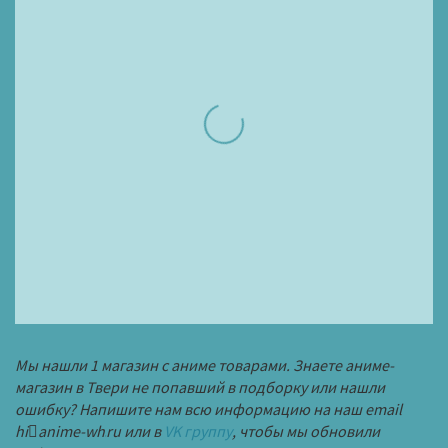
Мы нашли 1 магазин с аниме товарами. Знаете аниме-
магазин в Твери не попавший в подборку или нашли
ошибку? Напишите нам всю информацию на наш email
hi
anime-wh
ru
или в
VK группу
, чтобы мы обновили