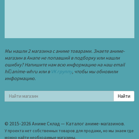
Мы нашли 2 магазина с аниме товарами. Знаете аниме-
магазин в Анапе не попавший в подборку или нашли
ошибку? Напишите нам всю информацию на наш email
hi
anime-wh
ru
или в
VK группу
, чтобы мы обновили
информацию.
© 2015-2026 Аниме Склад — Каталог аниме-магазинов.
У проекта нет собственных товаров для продажи, но мы знаем где
можно найти необходимые магазины.