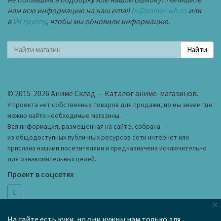
нам всю информацию на наш email
hi@anime-wh.ru
или
в
VK группу
, чтобы мы обновили информацию.
© 2015-2026 Аниме Склад — Каталог аниме-магазинов.
У проекта нет собственных товаров для продажи, но мы знаем где
можно найти необходимые магазины.
Вся информация, размещенная на сайте, собрана
из общедоступных публичных ресурсов сети интернет или
прислана нашими посетителями и предназначена исключительно
для ознакомительных целей.
Проект в соцсетях
×
hi@anime-wh.ru
Как добавить магазин в каталог
На сайте есть куки, но они нужны нам только для