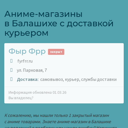
Аниме-магазины
в Балашихе c доставкой
курьером
Фыр Фрр
закрыт
fyrfrr.ru
ул. Парковая, 7
Доставка:
самовывоз, курьер, службы доставки
Информация обновлена 01.03.26
Вы владелец?
К сожалению, мы нашли только 1 закрытый магазин
с аниме товарами. Знаете аниме-магазин в Балашихе
не попавший в подборку или нашли ошибку? Напишите