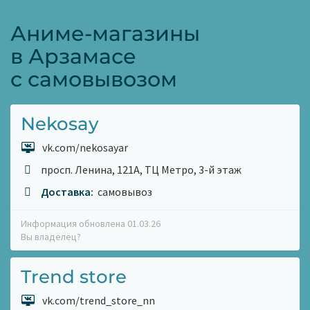
Аниме-магазины
в Арзамасе
с самовывозом
Nekosay
vk.com/nekosayar
просп. Ленина, 121А, ТЦ Метро, 3-й этаж
Доставка:
самовывоз
Информация обновлена 01.03.26
Вы владелец?
Trend store
vk.com/trend_store_nn