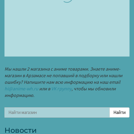
Мы нашли 2 магазина с аниме товарами. Знаете аниме-
магазин в Арзамасе не попавший в подборку или нашли
ошибку? Напишите нам всю информацию на наш email
hi@anime-wh.ru
или в
VK группу
, чтобы мы обновили
информацию.
Новости