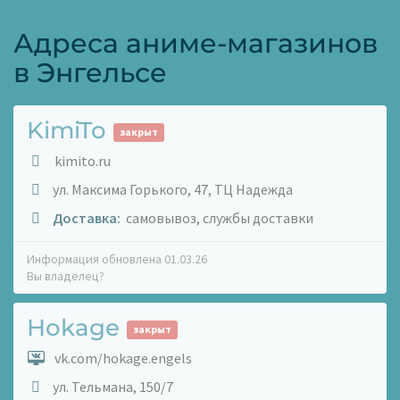
Адреса аниме-магазинов
в Энгельсе
KimiTo
закрыт
kimito.ru
ул. Максима Горького, 47, ТЦ Надежда
Доставка:
самовывоз, службы доставки
Информация обновлена 01.03.26
Вы владелец?
Hokage
закрыт
vk.com/hokage.engels
ул. Тельмана, 150/7