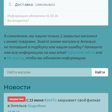
Доставка:
самовывоз
Информация обновлена 01.03.26
Вы владелец?
К сожалению, мы нашли только 2 закрытых магазина
с аниме товарами. Знаете аниме-магазин в Энгельсе
не попавший в подборку или нашли ошибку? Напишите
нам всю информацию на наш email
hi@anime-wh.ru
или
в
VK группу
, чтобы мы обновили информацию.
Новости
закрытие
С 23 июня
KimiTo
закрывает свой филиал
в Энгельсе.
Подробнее
24.06.18