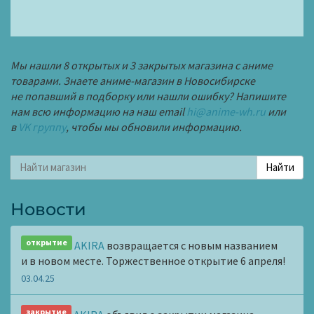
Мы нашли 8 открытых и 3 закрытых магазина с аниме
товарами. Знаете аниме-магазин в Новосибирске
не попавший в подборку или нашли ошибку? Напишите
нам всю информацию на наш email
hi@anime-wh.ru
или
в
VK группу
, чтобы мы обновили информацию.
Новости
открытие
AKIRA
возвращается с новым названием
и в новом месте. Торжественное открытие 6 апреля!
03.04.25
закрытие