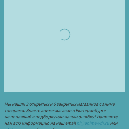
Мы нашли 3 открытых и 6 закрытых магазинов с аниме
товарами. Знаете аниме-магазин в Екатеринбурге
не попавший в подборку или нашли ошибку? Напишите
нам всю информацию на наш email
hi@anime-wh.ru
или