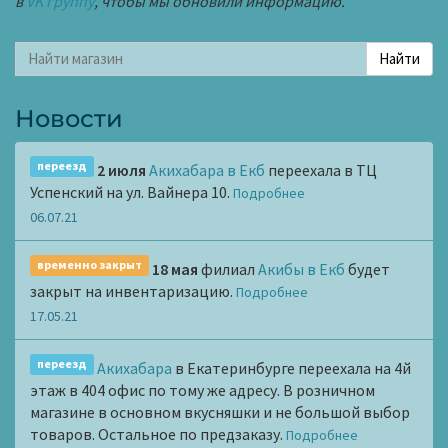
в
VK группу
, чтобы мы обновили информацию.
Новости
переезд
2 июля
Акихабара в Екб
переехала в ТЦ
Успенский на ул. Вайнера 10.
Подробнее
06.07.21
временно закрыт
18 мая
филиал
Акибы в Екб
будет
закрыт на инвентаризацию.
Подробнее
17.05.21
переезд
Акихабара
в Екатеринбурге переехала на 4й
этаж в 404 офис по тому же адресу. В розничном
магазине в основном вкусняшки и не большой выбор
товаров. Остальное по предзаказу.
Подробнее