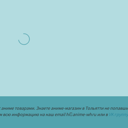
с аниме товарами. Знаете аниме-магазин в Тольятти не попавш
м всю информацию на наш email
hi
anime-wh
ru
или в
VK группу