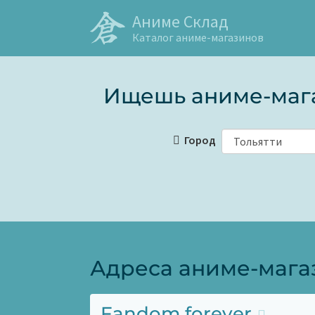
Аниме Склад
Каталог аниме-магазинов
Ищешь аниме-мага
Город
Адреса аниме-магаз
Fandom forever