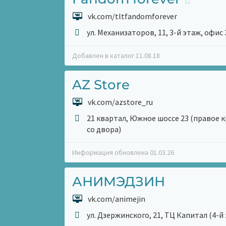
vk.com/tltfandomforever
ул. Механизаторов, 11, 3-й этаж, офис 
Добавлен в каталог 11.08.18
AZ Store
vk.com/azstore_ru
21 квартал, Южное шоссе 23 (правое к
со двора)
Информация обновлена 01.03.26
АНИМЭДЗИН
vk.com/animejin
ул. Дзержинского, 21, ТЦ Капитал (4-й