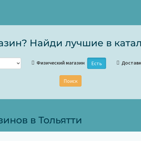
зин? Найди лучшие в катал
Физический магазин
Достав
Есть
Поиск
инов в Тольятти