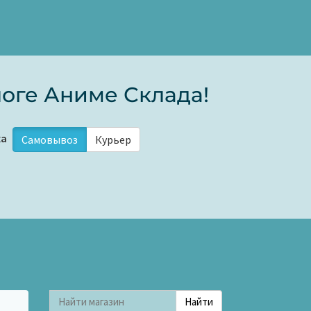
оге Аниме Склада!
ка
Самовывоз
Курьер