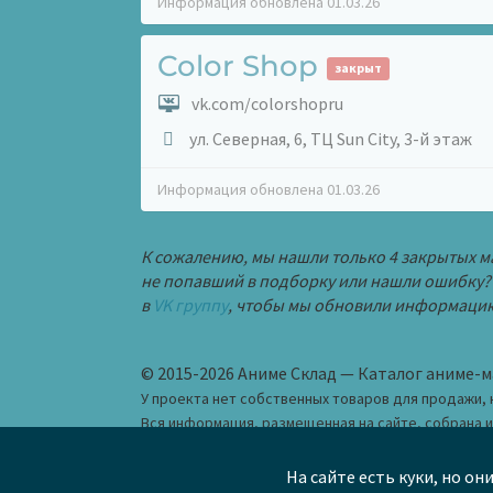
Информация обновлена 01.03.26
Color Shop
закрыт
vk.com/colorshopru
ул. Северная, 6, ТЦ Sun City, 3-й этаж
Информация обновлена 01.03.26
К сожалению, мы нашли только 4 закрытых ма
не попавший в подборку или нашли ошибку?
в
VK группу
, чтобы мы обновили информаци
© 2015-2026 Аниме Склад — Каталог аниме-м
У проекта нет собственных товаров для продажи, 
Вся информация, размещенная на сайте, собрана 
посетителями и предназначена исключительно для
На сайте есть куки, но он
hi
anime-wh
ru
Как добавить магазин 