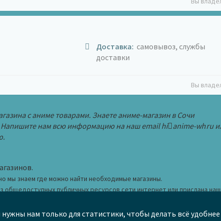
Вы владе
Доставка:
самовывоз, службы
доставки
Вы владе
газина с аниме товарами. Знаете аниме-магазин в Сочи
 Напишите нам всю информацию на наш email
hi
anime-wh
ru
и
ю.
агазинов.
но мы знаем где можно найти необходимые магазины.
из общедоступных публичных ресурсов сети интернет или прислана на
 ознакомительных целей.
и нужны нам только для статистики, чтобы делать всё удобнее 
в каталог
Черный список
Правила сайта
Карта сай