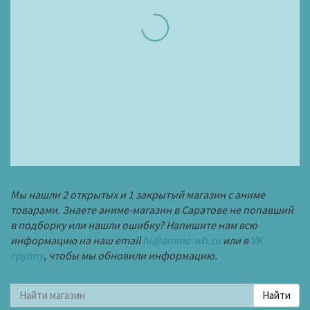
Мы нашли 2 открытых и 1 закрытый магазин с аниме
товарами. Знаете аниме-магазин в Саратове не попавший
в подборку или нашли ошибку? Напишите нам всю
информацию на наш email
hi@anime-wh.ru
или в
VK
группу
, чтобы мы обновили информацию.