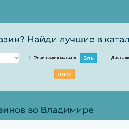
зин? Найди лучшие в катал
Физический магазин
Достав
Есть
Поиск
зинов во Владимире