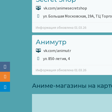
vk.com/animesecretshop
ул. Большая Московская, 19А, ТЦ Торг
Информация обновлена 01.03.26
Анимутр
vk.com/animutr
ул. 850-летия, 4
Информация обновлена 01.03.26
Аниме-магазины на кар