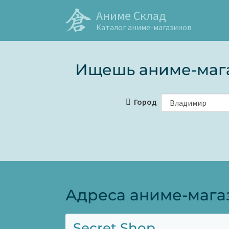
Аниме Склад
Каталог аниме-магазинов
Ищешь аниме-мага
Город
Адреса аниме-мага
Secret Shop