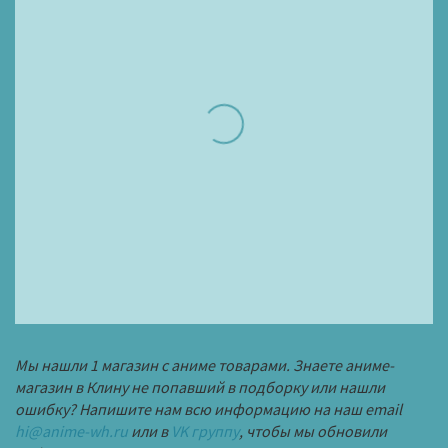
Мы нашли 1 магазин с аниме товарами. Знаете аниме-
магазин в Клину не попавший в подборку или нашли
ошибку? Напишите нам всю информацию на наш email
hi@anime-wh.ru
или в
VK группу
, чтобы мы обновили