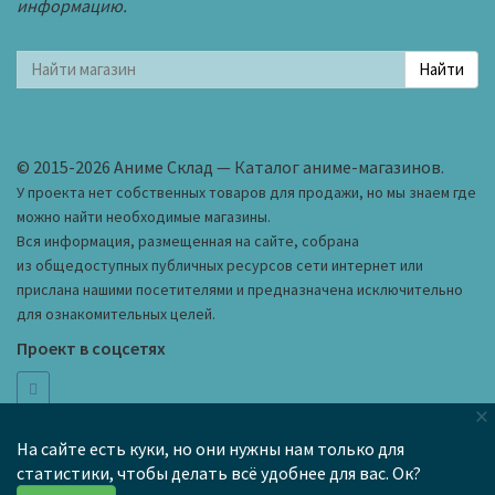
информацию.
© 2015-2026 Аниме Склад — Каталог аниме-магазинов.
У проекта нет собственных товаров для продажи, но мы знаем где
можно найти необходимые магазины.
Вся информация, размещенная на сайте, собрана
из общедоступных публичных ресурсов сети интернет или
прислана нашими посетителями и предназначена исключительно
для ознакомительных целей.
Проект в соцсетях
×
hi@anime-wh.ru
Как добавить магазин в каталог
На сайте есть куки, но они нужны нам только для
статистики, чтобы делать всё удобнее для вас. Ок?
Черный список
Правила сайта
Карта сайта