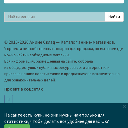
© 2015-2026 Аниме Склад — Каталог аниме-магазинов.
У проекта нет собственных товаров для продажи, но мы знаем где
можно найти необходимые магазины.
Вся информация, размещенная на сайте, собрана
из общедоступных публичных ресурсов сети интернет или
прислана нашими посетителями и предназначена исключительно
для ознакомительных целей.
Проект в соцсетях
×
hi@anime-wh.ru
Как добавить магазин в каталог
На сайте есть куки, но они нужны нам только для
статистики, чтобы делать всё удобнее для вас. Ок?
Черный список
Правила сайта
Карта сайта