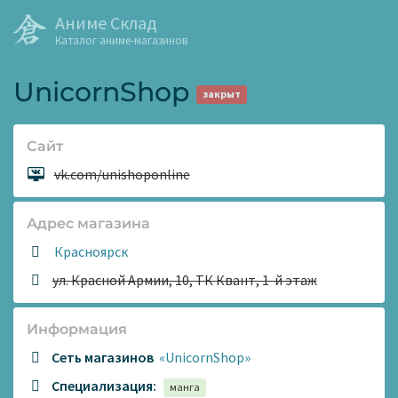
Аниме Склад
Каталог аниме-магазинов
UnicornShop
закрыт
Сайт
Сайт:
vk.com/unishoponline
Адрес магазина
Красноярск
ул. Красной Армии, 10, ТК Квант, 1-й этаж
Информация
Сеть магазинов
«UnicornShop»
Специализация:
манга