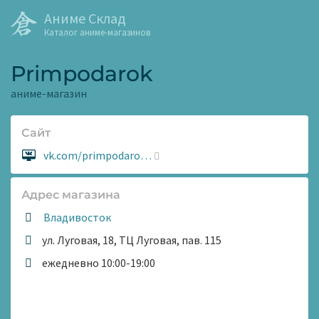
Аниме Склад
Каталог аниме-магазинов
Primpodarok
аниме-магазин
Сайт
Сайт:
vk.com/primpodaro…
Адрес магазина
Владивосток
ул. Луговая, 18, ТЦ Луговая, пав. 115
Время
ежедневно 10:00-19:00
работы: