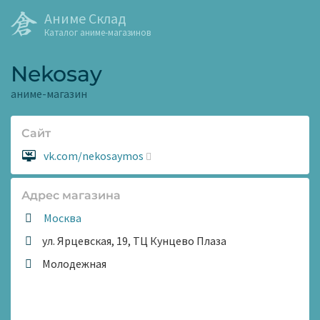
Аниме Склад
Каталог аниме-магазинов
Nekosay
аниме-магазин
Сайт
Сайт:
vk.com/nekosaymos
Адрес магазина
Москва
ул. Ярцевская, 19, ТЦ Кунцево Плаза
Метро:
Молодежная