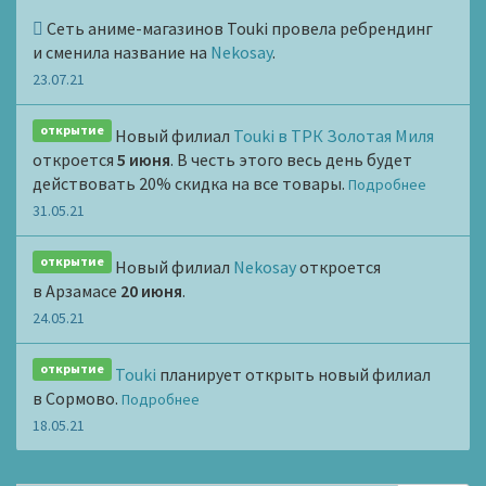
Сеть аниме-магазинов Touki провела ребрендинг
и сменила название на
Nekosay
.
23.07.21
открытие
Новый филиал
Touki в ТРК Золотая Миля
откроется
5 июня
. В честь этого весь день будет
действовать 20% скидка на все товары.
Подробнее
31.05.21
открытие
Новый филиал
Nekosay
откроется
в Арзамасе
20 июня
.
24.05.21
открытие
Touki
планирует открыть новый филиал
в Сормово.
Подробнее
18.05.21