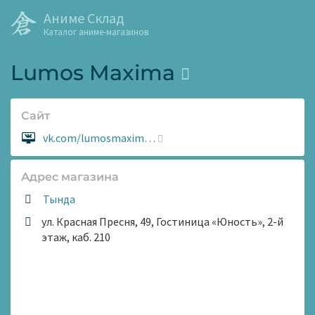
Аниме Склад
Каталог аниме-магазинов
Lumos Maxima
Сайт
Сайт:
vk.com/lumosmaxim…
Адрес магазина
Тында
ул. Красная Пресня, 49, Гостиница «Юность», 2-й
этаж, каб. 210