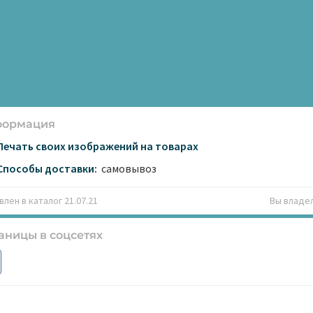
формация
Печать своих изображений на товарах
Способы доставки:
самовывоз
лен в каталог 21.07.21
Вы владе
аницы в соцсетях