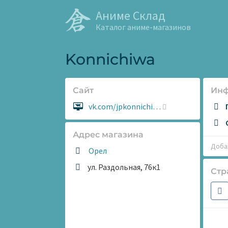
Аниме Склад
Каталог аниме-магазинов
Konnichiwa
Сайт
Ин
Сайт:
vk.com/jpkonnichi…
Адрес магазина
Добав
Орел
ул. Раздольная, 76к1
Стр