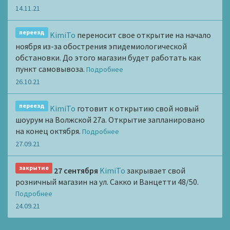
14.11.21
переезд
KimiTo
переносит свое открытие на начало
ноября из-за обострения эпидемиологической
обстановки. До этого магазин будет работать как
пункт самовывоза.
Подробнее
26.10.21
переезд
KimiTo
готовит к открытию свой новый
шоурум на Волжской 27а. Открытие запланировано
на конец октября.
Подробнее
27.09.21
закрытие
27 сентября
KimiTo
закрывает свой
розничный магазин на ул. Сакко и Ванцетти 48/50.
Подробнее
24.09.21