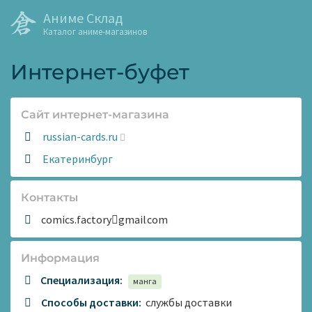
Аниме Склад
Каталог аниме-магазинов
Интернет-буфет
Сайт интернет-магазина
Сайт:
russian-cards.ru
Адрес:
Екатеринбург
Контакты
comics.factory
gmail
com
Информация
Специализация:
манга
Способы доставки:
службы доставки