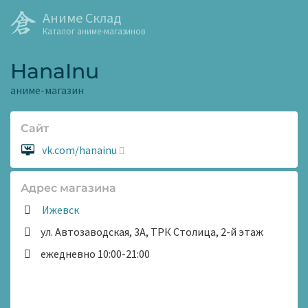
Аниме Склад
Каталог аниме-магазинов
HanaInu
аниме-магазин
Сайт
Сайт:
vk.com/hanainu
Адрес магазина
Ижевск
ул. Автозаводская, 3А, ТРК Столица, 2-й этаж
Время
ежедневно 10:00-21:00
работы: