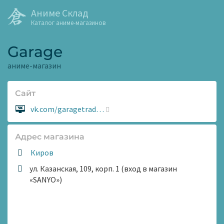
Аниме Склад
Каталог аниме-магазинов
Garage
аниме-магазин
Сайт
Сайт:
vk.com/garagetrad…
Адрес магазина
Киров
ул. Казанская, 109, корп. 1 (вход в магазин
«SANYO»)