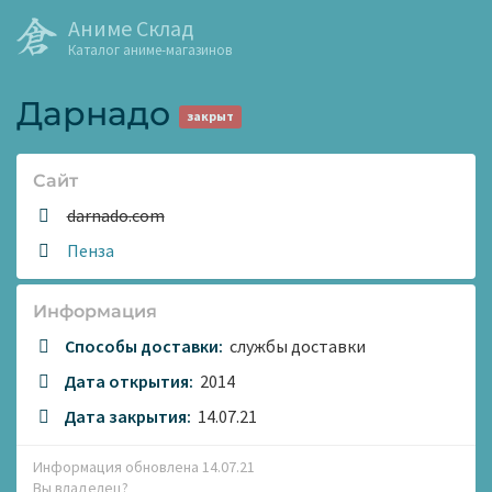
Аниме Склад
Каталог аниме-магазинов
Дарнадо
закрыт
Сайт
Сайт:
darnado.com
Адрес:
Пенза
Информация
Способы доставки:
службы доставки
Дата открытия:
2014
Дата закрытия:
14.07.21
Информация обновлена 14.07.21
Вы владелец?