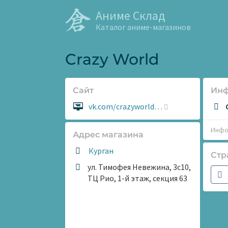
Аниме Склад
Каталог аниме-магазинов
Crazy World
Сайт
Ин
Сайт:
vk.com/crazyworld…
Инфо
Адрес магазина
Курган
Стр
ул. Тимофея Невежина, 3с10,
ТЦ Рио, 1-й этаж, секция 63