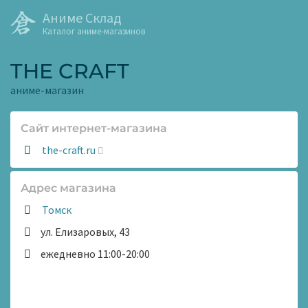
Аниме Склад
Каталог аниме-магазинов
THE CRAFT
аниме-магазин
Сайт интернет-магазина
Сайт:
the-craft.ru
Адрес магазина
Томск
ул. Елизаровых, 43
Время
ежедневно 11:00-20:00
работы: