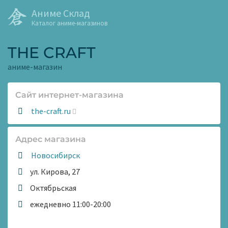
Аниме Склад
Каталог аниме-магазинов
THE CRAFT
аниме-магазин
Сайт интернет-магазина
Сайт:
the-craft.ru
Адрес магазина
Новосибирск
ул. Кирова, 27
Метро:
Октябрьская
Время
ежедневно 11:00-20:00
работы: