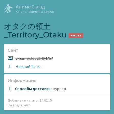
Аниме Склад
Каталог аниме-магазинов
オタクの領土
_Territory_Otaku
закрыт
Сайт
Сайт:
vk.com/club26494757
Адрес:
Нижний Тагил
Информация
Способы доставки:
курьер
Добавлен в каталог 14.02.15
Вы владелец?