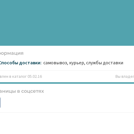
формация
Способы доставки:
самовывоз, курьер, службы доставки
лен в каталог 05.02.16
Вы владе
аницы в соцсетях