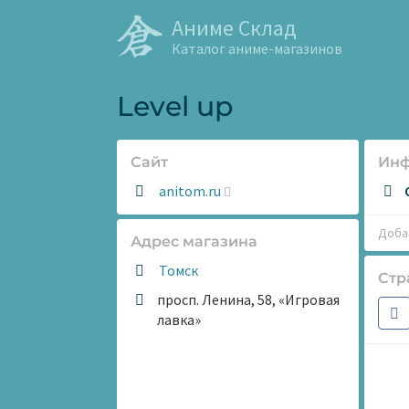
Аниме Склад
Каталог аниме-магазинов
Level up
Сайт
Ин
Сайт:
anitom.ru
Добав
Адрес магазина
Томск
Стр
просп. Ленина, 58, «Игровая
лавка»