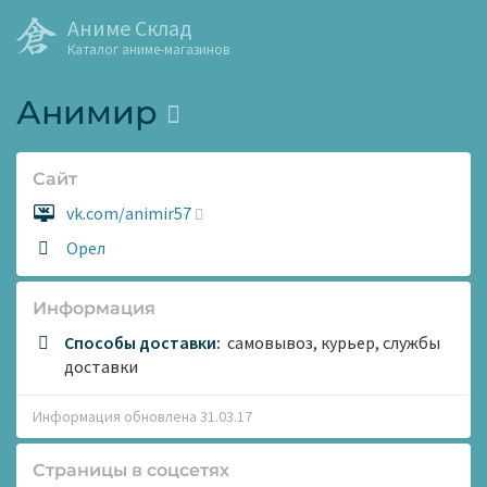
Аниме Склад
Каталог аниме-магазинов
Анимир
Сайт
Сайт:
vk.com/animir57
Адрес:
Орел
Информация
Способы доставки:
самовывоз, курьер, службы
доставки
Информация обновлена 31.03.17
Страницы в соцсетях