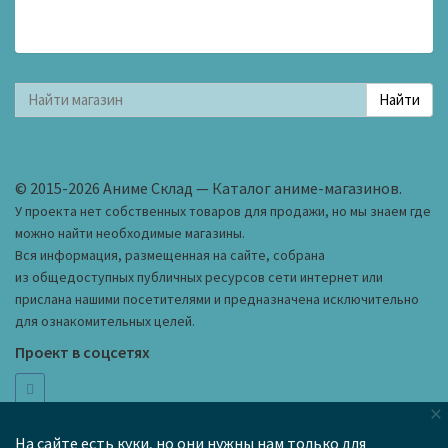
© 2015-2026 Аниме Склад — Каталог аниме-магазинов.
У проекта нет собственных товаров для продажи, но мы знаем где
можно найти необходимые магазины.
Вся информация, размещенная на сайте, собрана
из общедоступных публичных ресурсов сети интернет или
прислана нашими посетителями и предназначена исключительно
для ознакомительных целей.
Проект в соцсетях
×
hi@anime-wh.ru
Как добавить магазин в каталог
На сайте есть куки, но они нужны нам только для