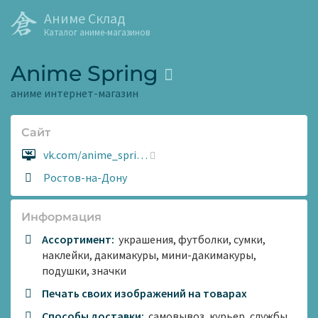
Аниме Склад
Каталог аниме-магазинов
Anime Spring
аниме интернет-магазин
Сайт
Сайт:
vk.com/anime_spri…
Адрес:
Ростов-на-Дону
Информация
Ассортимент:
украшения, футболки, сумки,
наклейки, дакимакуры, мини-дакимакуры,
подушки, значки
Печать своих изображений на товарах
Способы доставки:
самовывоз, курьер, службы