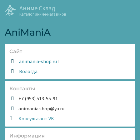
Аниме Склад
Каталог аниме-магазинов
AniManiA
Сайт
Сайт:
animania-shop.ru
Адрес:
Вологда
Контакты
+7 (953) 513-55-91
animania.shop@ya.ru
Консультант VK
Информация