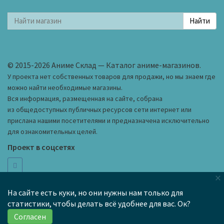
© 2015-2026 Аниме Склад — Каталог аниме-магазинов.
У проекта нет собственных товаров для продажи, но мы знаем где
можно найти необходимые магазины.
Вся информация, размещенная на сайте, собрана
из общедоступных публичных ресурсов сети интернет или
прислана нашими посетителями и предназначена исключительно
для ознакомительных целей.
Проект в соцсетях
×
hi@anime-wh.ru
Как добавить магазин в каталог
На сайте есть куки, но они нужны нам только для
статистики, чтобы делать всё удобнее для вас. Ок?
Черный список
Правила сайта
Карта сайта
Согласен