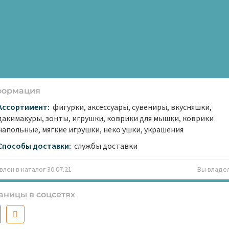
формация
Ассортимент:
фигурки, аксессуары, сувениры, вкусняшки,
дакимакуры, зонты, игрушки, коврики для мышки, коврики
напольные, мягкие игрушки, неко ушки, украшения
Способы доставки:
службы доставки
лен в каталог 30.07.21
Вы владе
аницы в соцсетях