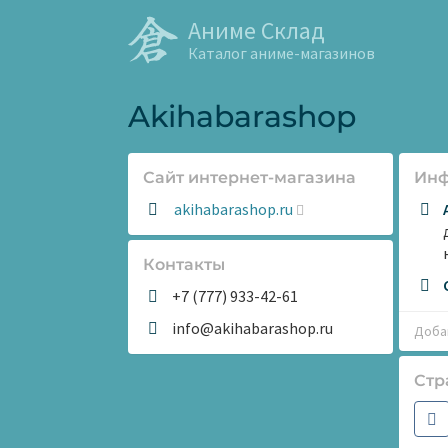
Аниме Склад
Каталог аниме-магазинов
Akihabarashop
Сайт интернет-магазина
Ин
Сайт:
akihabarashop.ru
Контакты
+7 (777) 933-42-61
info@akihabarashop.ru
Добав
Стр