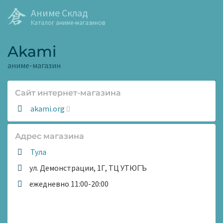
Аниме Склад
Каталог аниме-магазинов
Akami
аниме-магазин
Сайт интернет-магазина
Сайт:
akami.org
Адрес магазина
Тула
ул. Демонстрации, 1Г, ТЦ УТЮГЪ
Время
ежедневно 11:00-20:00
работы: