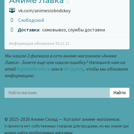
Аниме Лавка
vk.com/animeslobodskoy
Слободской
Доставка:
самовывоз, службы доставки
Информация обновлена 30.12.21
Мы нашли 2 филиала в сети аниме-магазинов «Аниме
Лавка». Знаете еще или нашли ошибку? Напишите нам на
email
hi@anime-wh.ru
или в
VK группу
, чтобы мы обновили
информацию.
© 2015-2026 Аниме Склад — Каталог аниме-магазинов.
У проекта нет собственных товаров для продажи, но мы знаем где
можно найти необходимые магазины.