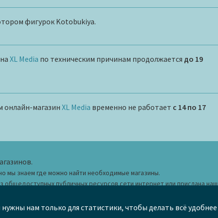
ором фигурок Kotobukiya.
ина
XL Media
по техническим причинам продолжается
до 19
м онлайн-магазин
XL Media
временно не работает
с 14 по 17
агазинов.
но мы знаем где можно найти необходимые магазины.
из общедоступных публичных ресурсов сети интернет или прислана на
 ознакомительных целей.
и нужны нам только для статистики, чтобы делать всё удобнее 
в каталог
Черный список
Правила сайта
Карта сай