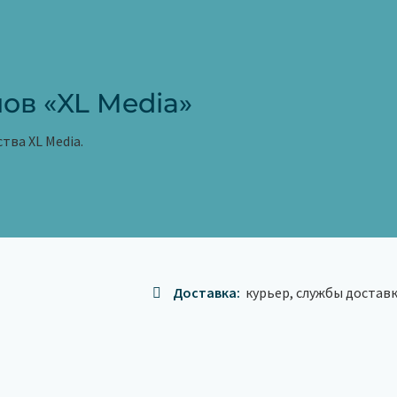
ов «XL Media»
тва XL Media.
Доставка:
курьер, службы достав