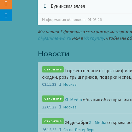
Бунинская аллея
Информация обновлена 01.03.26
Мы нашли 3 филиала в сети аниме-магазинов
hi@anime-wh.ru
или в
VK группу
, чтобы мы 
Новости
открытие
Торжественное открытие фил
скидки, розыгрыш призов, подарки и спец
03.11.23
Москва
открытие
XL Media
объявил об открытии н
22.09.23
Москва
открытие
24 декабря
XL Media
открыла ро
26.12.22
Санкт-Петербург