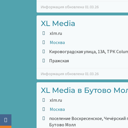
Информация обновлена 01.03.26
XL Media
xlm.ru
Москва
Кировоградская улица, 13А, ТРК Colu
Пражская
Информация обновлена 01.03.26
XL Media в Бутово Мо
xlm.ru
Москва
поселение Воскресенское, Чечёрский п
Бутово Молл