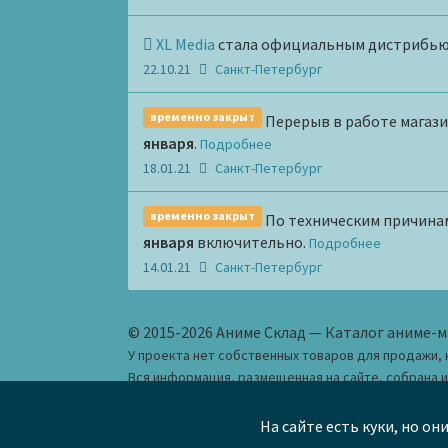
XL Media
стала официальным дистрибьют
22.10.21
Санкт-Петербург
временно закрыт
Перерыв в работе магаз
января
.
Подробнее
18.01.21
Санкт-Петербург
временно закрыт
По техническим причина
января
включительно.
Подробнее
14.01.21
Санкт-Петербург
© 2015-2026 Аниме Склад — Каталог аниме-м
У проекта нет собственных товаров для продажи, 
Вся информация, размещенная на сайте, собрана 
посетителями и предназначена исключительно для
На сайте есть куки, но он
hi@anime-wh.ru
Как добавить магазин 