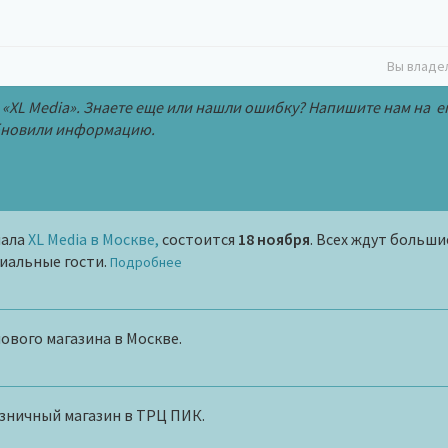
Вы владе
 «XL Media». Знаете еще или нашли ошибку? Напишите нам на e
обновили информацию.
иала
XL Media в Москве,
состоится
18 ноября
. Всех ждут больши
иальные гости.
Подробнее
ового магазина в Москве.
зничный магазин в ТРЦ ПИК.