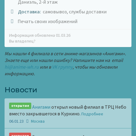
Даниэль, 2-й этаж
Доставка:
самовывоз, службы доставки
Печать своих изображений
Информация обновлена 01.03.26
Вы владелец?
Мы нашли 4 филиала в сети аниме-магазинов «Анигами».
Знаете еще или нашли ошибку? Напишите нам на email
hi@anime-wh.ru
или в
VK группу
, чтобы мы обновили
информацию.
Новости
открытие
Анигами
открыл новый филиал в ТРЦ Небо
вместо закрывшегося в Куркино.
Подробнее
06.01.23
Москва
закрытие