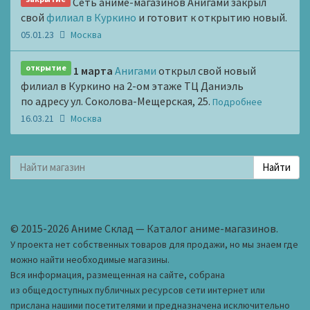
Сеть аниме-магазинов Анигами закрыл
свой
филиал в Куркино
и готовит к открытию новый.
05.01.23
Москва
открытие
1 марта
Анигами
открыл свой новый
филиал в Куркино на 2-ом этаже ТЦ Даниэль
по адресу ул. Соколова-Мещерская, 25.
Подробнее
16.03.21
Москва
© 2015-2026 Аниме Склад — Каталог аниме-магазинов.
У проекта нет собственных товаров для продажи, но мы знаем где
можно найти необходимые магазины.
Вся информация, размещенная на сайте, собрана
из общедоступных публичных ресурсов сети интернет или
прислана нашими посетителями и предназначена исключительно