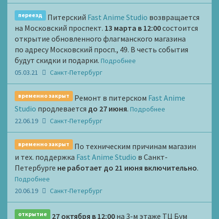
переезд
Питерский
Fast Anime Studio
возвращается
на Московский проспект.
13 марта в 12:00
состоится
открытие обновленного флагманского магазина
по адресу Московский просп., 49. В честь события
будут скидки и подарки.
Подробнее
05.03.21
Санкт-Петербург
временно закрыт
Ремонт в питерском
Fast Anime
Studio
продлевается
до 27 июня
.
Подробнее
22.06.19
Санкт-Петербург
временно закрыт
По техническим причинам магазин
и тех. поддержка
Fast Anime Studio
в Санкт-
Петербурге
не работает до 21 июня включительно
.
Подробнее
20.06.19
Санкт-Петербург
открытие
27 октября в 12:00
на 3-м этаже ТЦ Бум