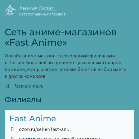
Аниме Склад
Каталог аниме-магазинов
Сеть аниме-магазинов
«Fast Anime»
Онлайн аниме-магазин с несколькими филиалами
в России. Большой ассортимент различных товаров
по аниме, k-pop и играм, а также богатый выбор манги
и других комиксов.
fast-anime.ru
Филиалы
Fast Anime
ozon.ru/seller/fast-ani…