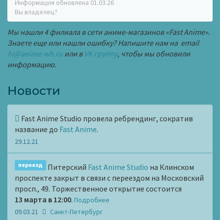
Информация обновлена 01.03.26
Вы владелец?
Мы нашли 4 филиала в сети аниме-магазинов «Fast Anime».
Знаете еще или нашли ошибку? Напишите нам на email
hi@anime-wh.ru
или в
VK группу
, чтобы мы обновили
информацию.
Новости
Fast Anime Studio провела ребрендинг, сократив
название до
Fast Anime
.
29.12.21
переезд
Питерский
Fast Anime Studio
на Клинском
проспекте закрыт в связи с переездом на Московский
просп., 49. Торжественное открытие состоится
13 марта в 12:00
.
Подробнее
09.03.21
Санкт-Петербург